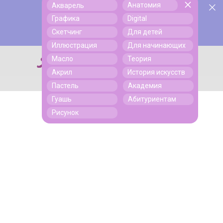
Анатомия
Акварель
У нас День Рождения! Всем скидки на обучение!
Поиск
Графика
Digital
Подробнее
Скетчинг
Для детей
Иллюстрация
Для начинающих
Масло
Теория
Поиск
Акрил
История искусств
Пастель
Академия
Гуашь
Абитуриентам
Рисунок