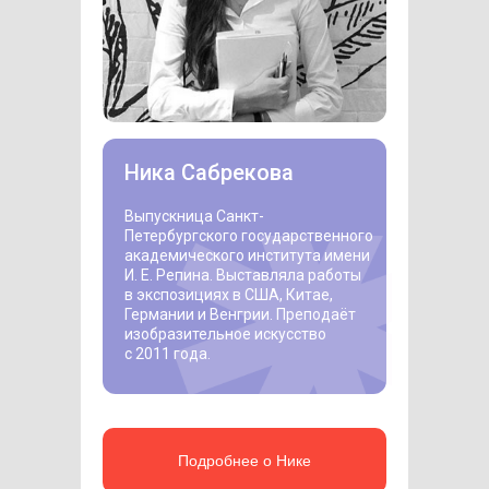
Ника Сабрекова
Выпускница Санкт-
Петербургского государственного
академического института имени
И. Е. Репина. Выставляла работы
в экспозициях в США, Китае,
Германии и Венгрии. Преподаёт
изобразительное искусство
с 2011 года.
Подробнее о Нике