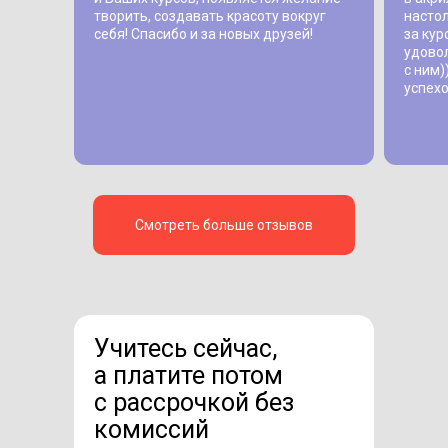
творить, создавать красоту вокруг
насто
себя! Спасибо и за новых друзей!
за кур
удовол
с ним)
успехо
Смотреть больше отзывов
Учитесь сейчас,
а платите потом
с рассрочкой без
комиссий