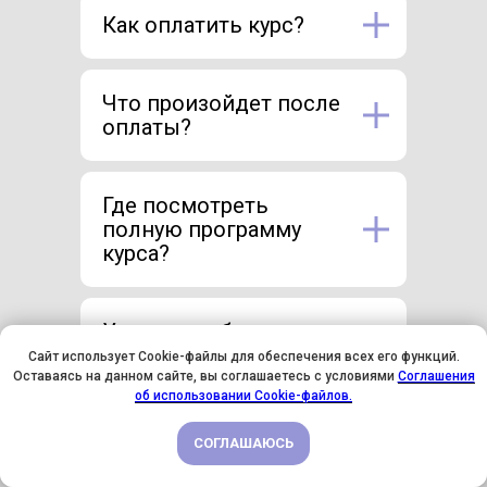
Как оплатить курс?
Что произойдет после
оплаты?
Где посмотреть
полную программу
курса?
У меня вообще нет
опыта в живописи.
Сайт использует Cookie-файлы для обеспечения всех его функций.
Мне подойдет этот
Оставаясь на данном сайте, вы соглашаетесь с условиями
Соглашения
У НАС ДЕНЬ РОЖДЕНИЯ! ВСЕМ СКИДКИ НА ОБУЧЕНИЕ!
об использовании Cookie-файлов.
курс?
СОГЛАШАЮСЬ
ПОДРОБНЕЕ
Что значит демо-