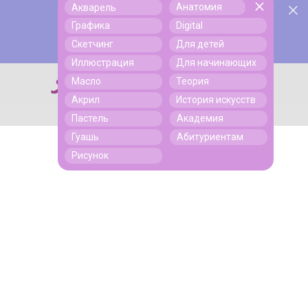
Анатомия
Акварель
У нас День Рождения! Всем скидки на обучение!
Поиск
Графика
Digital
Подробнее
Скетчинг
Для детей
Иллюстрация
Для начинающих
Масло
Теория
Поиск
Акрил
История искусств
Пастель
Академия
Гуашь
Абитуриентам
Рисунок