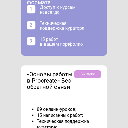
формата:
Доступ к курсам
1
навсегда
Техническая
2
поддержка куратора
15 работ
3
в вашем портфолио
«Основы работы
Выгодно
в Procreate» Без
обратной связи
89 онлайн-уроков;
15 написанных работ;
Техническая поддержка
куратора;