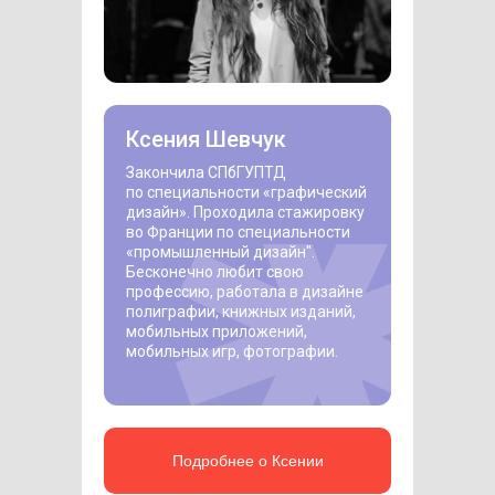
Ксения Шевчук
Закончила СПбГУПТД
по специальности «‎графический
дизайн»‎. Проходила стажировку
во Франции по специальности
«‎промышленный дизайн"‎.
Бесконечно любит свою
профессию, работала в дизайне
полиграфии, книжных изданий,
мобильных приложений,
мобильных игр, фотографии.
Подробнее о Ксении