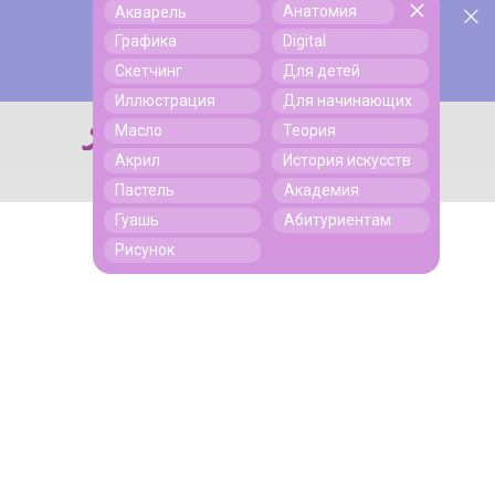
Анатомия
Акварель
У нас День Рождения! Всем скидки на обучение!
Поиск
Графика
Digital
Подробнее
Скетчинг
Для детей
Иллюстрация
Для начинающих
Масло
Теория
Поиск
Акрил
История искусств
Пастель
Академия
Гуашь
Абитуриентам
Рисунок