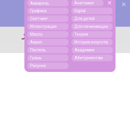
Анатомия
Акварель
У нас День Рождения! Всем скидки на обучение!
Поиск
Графика
Digital
Подробнее
Скетчинг
Для детей
Иллюстрация
Для начинающих
Масло
Теория
Поиск
Акрил
История искусств
Пастель
Академия
Гуашь
Абитуриентам
Рисунок