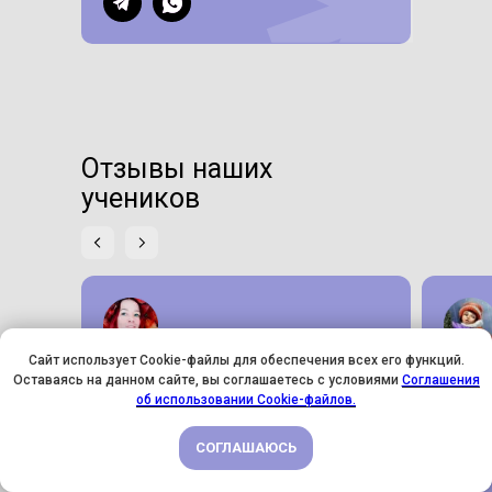
Отзывы наших
учеников
Сайт использует Cookie-файлы для обеспечения всех его функций.
Оставаясь на данном сайте, вы соглашаетесь с условиями
Соглашения
Надежда Мокшина
Мари
У НАС ДЕНЬ РОЖДЕНИЯ! ВСЕМ СКИДКИ НА ОБУЧЕНИЕ!
об использовании Cookie-файлов.
Благодарю за прекрасную
Здравс
возможность погрузиться в мир
Акрил.
СОГЛАШАЮСЬ
ПОДРОБНЕЕ
искусства и узнать много нового
Хочу с
о приёмах и материалах! По-моему,
органи