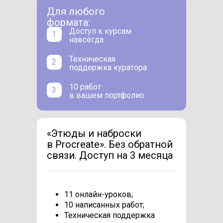
Для любого
формата:
Доступ к курсам
1
навсегда
Техническая
2
поддержка куратора
10 работ
3
в вашем портфолио
«Этюды и наброски
в Procreate». Без обратной
связи. Доступ на 3 месяца
11 онлайн-уроков;
10 написанных работ;
Техническая поддержка