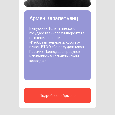
Армен Карапетьянц
Выпускник Тольяттинского
государственного университета
по специальности
«Изобразительное искусство»
и член ВТОО «Союз художников
России». Преподавал рисунок
и живопись в Тольяттинском
колледже.
Подробнее о Армене