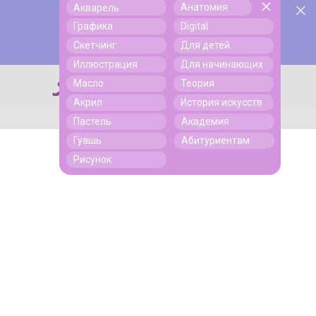
Анатомия
Акварель
У нас День Рождения! Всем скидки на обучение!
Поиск
Графика
Digital
Подробнее
Скетчинг
Для детей
Иллюстрация
Для начинающих
Масло
Теория
Поиск
Акрил
История искусств
Пастель
Академия
Гуашь
Абитуриентам
Рисунок