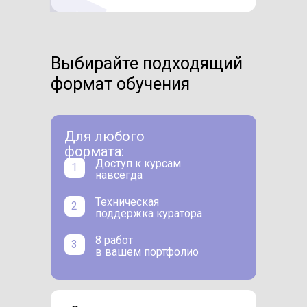
Выбирайте подходящий
формат обучения
Для любого
формата:
Доступ к курсам
1
навсегда
Техническая
2
поддержка куратора
8 работ
3
в вашем портфолио