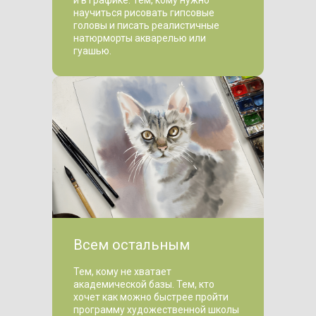
научиться рисовать гипсовые
головы и писать реалистичные
натюрморты акварелью или
гуашью.
Всем остальным
Тем, кому не хватает
академической базы. Тем, кто
хочет как можно быстрее пройти
программу художественной школы