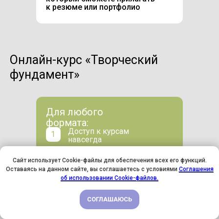
к резюме или портфолио
Онлайн-курс «Творческий
фундамент»
Для любого
формата:
Доступ к курсам
1
навсегда
Техническая
2
Сайт использует Cookie-файлы для обеспечения всех его функций.
поддержка куратора
Оставаясь на данном сайте, вы соглашаетесь с условиями
Соглашения
У НАС ДЕНЬ РОЖДЕНИЯ! ВСЕМ СКИДКИ НА ОБУЧЕНИЕ!
об использовании Cookie-файлов.
3
116 онлайн-уроков
СОГЛАШАЮСЬ
ПОДРОБНЕЕ