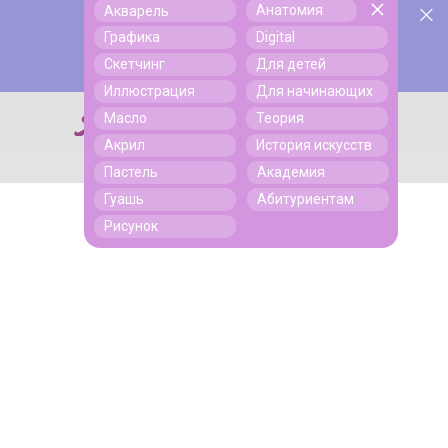
Анатомия
Акварель
У нас День Рождения! Всем скидки на обучение!
Поиск
Графика
Digital
Подробнее
Скетчинг
Для детей
Иллюстрация
Для начинающих
Масло
Теория
Поиск
Акрил
История искусств
Пастель
Академия
Гуашь
Абитуриентам
Рисунок