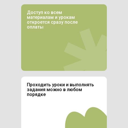
Академии акварель стала для
по академическому рисунку.
факультет Живопись. Так же
Ольги фаворитом среди других
закончила СХУ им. И. Д. Шадра,
художественных материалов.
Доступ ко всем
факультет Живопись.
материалам и урокам
откроется сразу после
оплаты
Подробнее о Романе
Подробнее о Екатерине
Подробнее об Ольге
Проходить уроки и выполнять
задания можно в любом
порядке