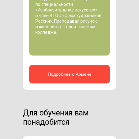
по специальности
«Изобразительное искусство»
и член ВТОО «Союз художников
России». Преподавал рисунок
и живопись в Тольяттинском
колледже.
Подробнее о Армене
Преподаватель курса —
Преподаватель курса —
Преподаватель курса —
ведущий педагог
ч
ведущий педагог
лен Союза Художников
Для обучения вам
проекта «Художник
России
проекта «Художник
Онлайн»
Онлайн»
понадобится
10+ лет опыта
5+ лет опыта
10 лет опыта