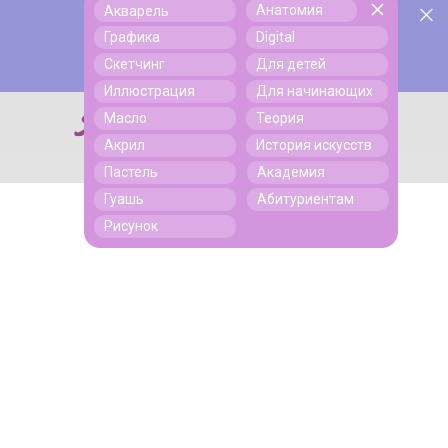
Анатомия
Акварель
У нас День Рождения! Всем скидки на обучение!
Поиск
Графика
Digital
Подробнее
Скетчинг
Для детей
Иллюстрация
Для начинающих
Масло
Теория
Поиск
Акрил
История искусств
Пастель
Академия
Гуашь
Абитуриентам
Рисунок