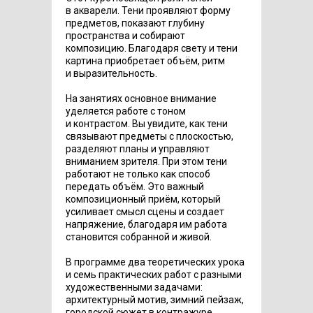
в акварели. Тени проявляют форму
предметов, показают глубину
пространства и собирают
композицию. Благодаря свету и тени
картина приобретает объём, ритм
и выразительность.
На занятиях основное внимание
уделяется работе с тоном
и контрастом. Вы увидите, как тени
связывают предметы с плоскостью,
разделяют планы и управляют
вниманием зрителя. При этом тени
работают не только как способ
передать объём. Это важный
композиционный приём, который
усиливает смысл сцены и создает
напряжение, благодаря им работа
становится собранной и живой.
В программе два теоретических урока
и семь практических работ с разными
художественными задачами:
архитектурный мотив, зимний пейзаж,
городской сюжет в контражуре,