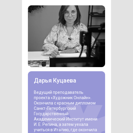
Дарья Куцаева
Ведущий преподаватель
проекта «Художник Онлайн».
Окончила с красным дипломом
Санкт-Петербургский
Государственный
Академический Институт имени
И. Е. Репина, а затем уехала
учиться в Италию, где окончила