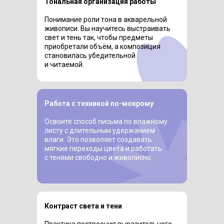
Тональная организация работы
Понимание роли тона в акварельной
живописи. Вы научитесь выстраивать
свет и тень так, чтобы предметы
приобретали объём, а композиция
становилась убедительной
и читаемой.
Работа с техникой по-мокрому
Освоите способ письма по влажному
листу с длительным удержанием
влаги. Это позволяет создавать
мягкие переходы цвета и работать
с тенями свободно и живописно.
Контраст света и тени
Практика построения выразительного