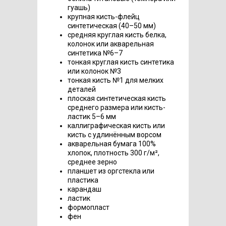
гуашь)
крупная кисть-флейц
синтетическая (40–50 мм)
средняя круглая кисть белка,
колонок или акварельная
синтетика №6–7
тонкая круглая кисть синтетика
или колонок №3
тонкая кисть №1 для мелких
деталей
плоская синтетическая кисть
среднего размера или кисть-
ластик 5–6 мм
каллиграфическая кисть или
кисть с удлинённым ворсом
акварельная бумага 100%
хлопок, плотность 300 г/м²,
среднее зерно
планшет из оргстекла или
пластика
карандаш
ластик
формопласт
фен