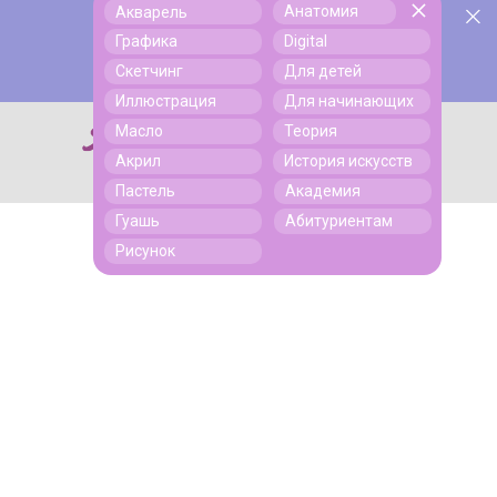
Анатомия
Акварель
У нас День Рождения! Всем скидки на обучение!
Поиск
Графика
Digital
Подробнее
Скетчинг
Для детей
Иллюстрация
Для начинающих
Масло
Теория
Поиск
Акрил
История искусств
Пастель
Академия
Гуашь
Абитуриентам
Рисунок