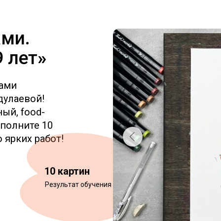
ами.
9 лет
»
рами
дулаевой!
ый, food-
ыполните 10
 ярких работ!
10 картин
Результат обучения