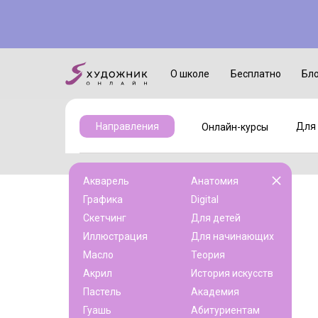
Онлайн-курсы
Для детей
О школе
Бесплатно
Бл
Для 
Направления
Онлайн-курсы
Акварель
Анатомия
Графика
Digital
Скетчинг
Для детей
Иллюстрация
Для начинающих
Масло
Теория
Акрил
История искусств
Пастель
Академия
Гуашь
Абитуриентам