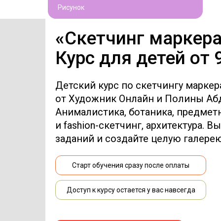
Рисунок
«
Скетчинг маркер
Курс для детей от 
Детский курс по скетчингу марке
от Художник Онлайн и Полины Аб
Анималистика, ботаника, предметн
и fashion-скетчинг, архитектура. В
заданий и создайте целую галерею
Старт обучения сразу после оплаты
Доступ к курсу остается у вас навсегда