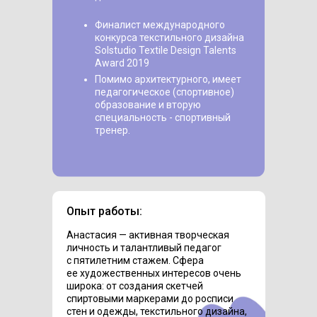
Финалист международного
конкурса текстильного дизайна
Solstudio Textile Design Talents
Award 2019
Помимо архитектурного, имеет
педагогическое (спортивное)
образование и вторую
специальность - спортивный
тренер.
Опыт работы:
Анастасия — активная творческая
личность и талантливый педагог
с пятилетним стажем. Сфера
ее художественных интересов очень
широка: от создания скетчей
спиртовыми маркерами до росписи
стен и одежды, текстильного дизайна,