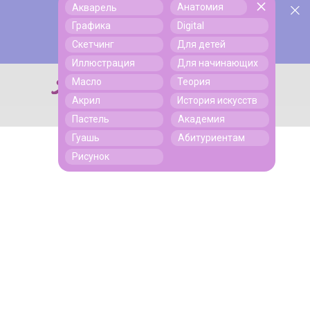
Анатомия
Акварель
У нас День Рождения! Всем скидки на обучение!
Поиск
Графика
Digital
Подробнее
Скетчинг
Для детей
Иллюстрация
Для начинающих
Масло
Теория
Поиск
Акрил
История искусств
Пастель
Академия
Гуашь
Абитуриентам
Рисунок