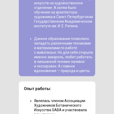
искусств на художественное
отделение. А затем было
обучение на архитектора-
художника в Санкт-Петербургском
Государственном Академическом
институте им. И. Е. Репина.
Данное образование позволило
овладеть различными техниками
и материалами по работе
с живописью. Но для себя открыла
именно акварель, любит работать
в смешанной технике заливок
и лессировок. А главное
вдохновение — природа и цветы.
Опыт работы:
Являлась членом Ассоциации
Художников Ботанического
Искусства SABA и участвовала