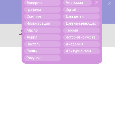
Анатомия
Акварель
У нас День Рождения! Всем скидки на обучение!
Поиск
Графика
Digital
Подробнее
Скетчинг
Для детей
Иллюстрация
Для начинающих
Масло
Теория
Поиск
Акрил
История искусств
Пастель
Академия
Гуашь
Абитуриентам
Рисунок