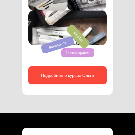
#digital
#акварель
#иллюстрация
Подробнее о курсах Ольги