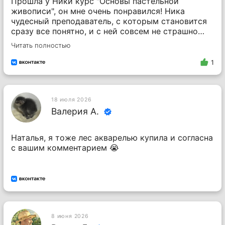
Прошла у Ники курс "Основы пастельной
живописи", он мне очень понравился! Ника
чудесный преподаватель, с которым становится
сразу все понятно, и с ней совсем не страшно
входить в мир изобразительного искусства! 💋❤
Читать полностью
1
18 июля 2026
Валерия А.
Наталья, я тоже лес акварелью купила и согласна
с вашим комментарием 😭
8 июня 2026