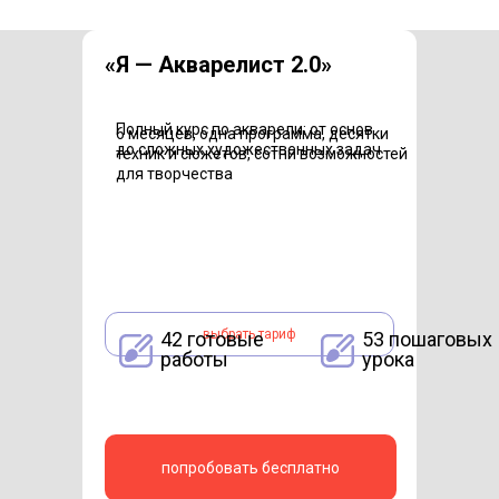
«Я — Акварелист 2.0»
Полный курс по акварели: от основ
6 месяцев, одна программа, десятки
до сложных художественных задач
техник и сюжетов, сотни возможностей
для творчества
выбрать тариф
42 готовые
53 пошаговых
работы
урока
попробовать бесплатно