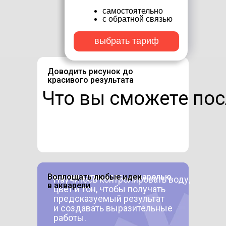
самостоятельно
с обратной связью
выбрать тариф
Доводить рисунок до
красивого результата
Что вы сможете пос
Делать работы живыми
Уверенно управлять акварелью
Воплощать любые идеи
Научитесь контролировать воду,
и выразительными
в акварели
цвет и тон, чтобы получать
предсказуемый результат
и создавать выразительные
работы.