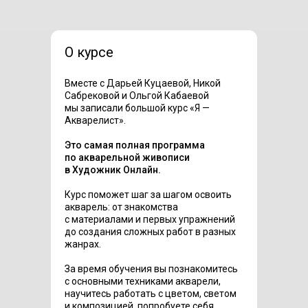
О курсе
Вместе с Дарьей Куцаевой, Никой
Сабрековой и Ольгой Кабаевой
мы записали большой курс «Я —
Акварелист».
Это самая полная программа
по акварельной живописи
в Художник Онлайн.
Курс поможет шаг за шагом освоить
акварель: от знакомства
с материалами и первых упражнений
до создания сложных работ в разных
жанрах.
За время обучения вы познакомитесь
с основными техниками акварели,
научитесь работать с цветом, светом
и композицией, попробуете себя