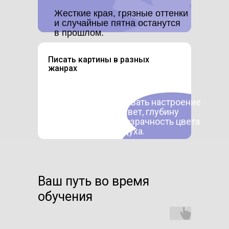
Жесткие края, грязные оттенки
и случайные пятна останутся
в прошлом.
Писать картины в разных
жанрах
Научитесь передавать настроение
сюжета: мягкий свет, глубину
пространства, прозрачность цвета
и ощущение воздуха.
Работы перестанут выглядеть
плоскими и безжизненными
Ваш путь во время
обучения