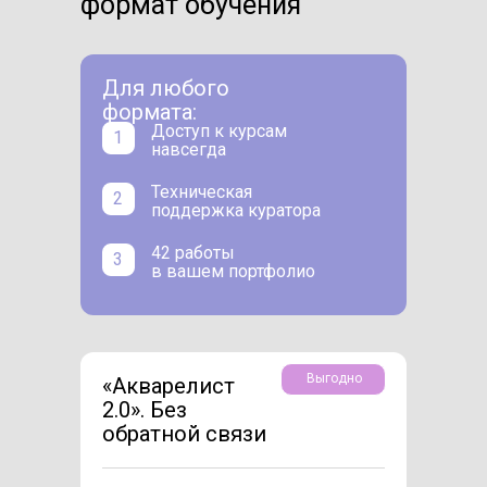
формат обучения
Для любого
формата:
Доступ к курсам
1
навсегда
Техническая
2
поддержка куратора
42 работы
3
в вашем портфолио
Выгодно
«Акварелист
2.0». Без
обратной связи