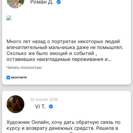
Роман Д.
Много лет назад о портретах некоторых людей
впечатлительный мальчишка даже не помышлял.
Сколько же было эмоций и событий ,
оставивших неизгладимые переживания и
ярчайшие образы в памяти! Виктор Платонов -
Читать полностью
тот самый «Обнаженный велосипедист» далеко
не единственный хрестоматийный персонаж
моего детства. Но почему-то именно в этом
июне возникли эти рисунки.. Сорок лет
художественные идеи выжидали , подобно
20 апреля 2026
выдержанным коньякам или виски , став наконец
Vi T.
материальными предметами , физическими
воплощениями изобразительного искусства.
Аллегории , ирония , карикатура - всё тут имеет
Художник Онлайн, хочу дать обратную связь по
своё законное и логичное место. Скрытый смысл
курсу и возврату денежных средств. Решила в
, необычные интерпретации- всегда уместны в