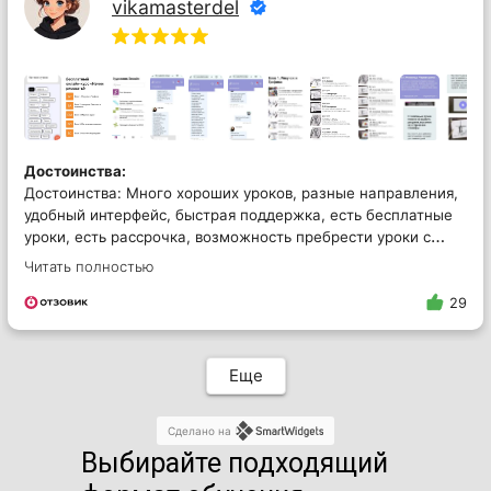
vikamasterdel
подошёл. Полученных знаний 0. Очень надеюсь на
возврат денежных средств.
Достоинства:
Достоинства: Много хороших уроков, разные направления,
удобный интерфейс, быстрая поддержка, есть бесплатные
уроки, есть рассрочка, возможность пребрести уроки с
обратной связью, хорошие преподаватели
Читать полностью
Недостатки:
29
Недостатки: Нет
Доброе время суток! Любите ли вы рисовать?
Еще
Может, давно хотели попробовать, но всё
откладывали? Хотите создать интерьерную
картину акрилом, но не знаете, с чего начать?
Сделано на
Или, быть может, нет возможности водить
Выбирайте подходящий
ребёнка в художественную студию...