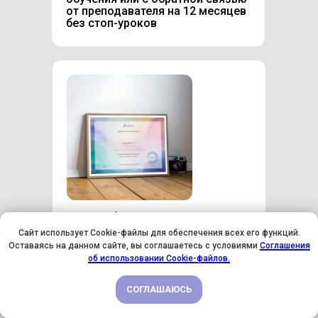
от преподавателя на 12 месяцев
без стоп-уроков
После обучения на курсе
с обратной связью
Сайт использует Cookie-файлы для обеспечения всех его функций.
вы получите сертификат,
Оставаясь на данном сайте, вы соглашаетесь с условиями
Соглашения
который сможете прилагать
СКИДКА 45% ПО ПРОМОКОДУ ЩЕДРЫЙИЮЛЬ
об использовании Cookie-файлов.
к резюме или портфолио
СОГЛАШАЮСЬ
ПОДРОБНЕЕ