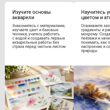
Научитесь управлять
Начнете
цветом и атмосферой
более с
сюжеты
ми,
Осваиваете заливки,
градиенты и работу по-
Работаете
мокрому. Создаёте первые
и пейзажам
вые
пейзажи и начинаете
показывать
понимать, как передавать
фактуры и 
том.
настроение и состояние
делая раб
природы
выразите
и убедите