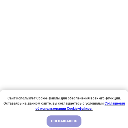
Сайт использует Cookie-файлы для обеспечения всех его функций.
Оставаясь на данном сайте, вы соглашаетесь с условиями
Соглашения
У НАС ДЕНЬ РОЖДЕНИЯ! ВСЕМ СКИДКИ НА ОБУЧЕНИЕ!
об использовании Cookie-файлов.
СОГЛАШАЮСЬ
ПОДРОБНЕЕ