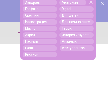
Анатомия
Акварель
У нас День Рождения! Всем скидки на обучение!
Поиск
Графика
Digital
Подробнее
Скетчинг
Для детей
Иллюстрация
Для начинающих
Масло
Теория
Поиск
Акрил
История искусств
Пастель
Академия
Гуашь
Абитуриентам
Рисунок