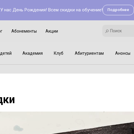
У нас День Рождения! Всем скидки на обучение!
Подробнее
Поиск
Академия
Клуб
Мастер-классы
Поиск
ог
Абонементы
Акции
детей
Академия
Клуб
Абитуриентам
Анонсы
дки