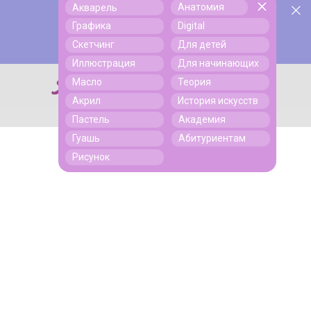
Анатомия
Акварель
У нас День Рождения! Всем скидки на обучение!
Поиск
Графика
Digital
Подробнее
Скетчинг
Для детей
Иллюстрация
Для начинающих
Масло
Теория
Поиск
Акрил
История искусств
Пастель
Академия
Гуашь
Абитуриентам
Рисунок