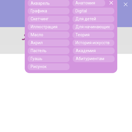
Анатомия
Акварель
У нас День Рождения! Всем скидки на обучение!
Поиск
Графика
Digital
Подробнее
Скетчинг
Для детей
Иллюстрация
Для начинающих
Масло
Теория
Поиск
Акрил
История искусств
Пастель
Академия
Гуашь
Абитуриентам
Рисунок