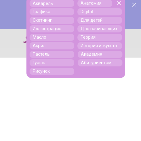
Анатомия
Акварель
У нас День Рождения! Всем скидки на обучение!
Поиск
Графика
Digital
Подробнее
Скетчинг
Для детей
Иллюстрация
Для начинающих
Масло
Теория
Поиск
Акрил
История искусств
Пастель
Академия
Гуашь
Абитуриентам
Рисунок