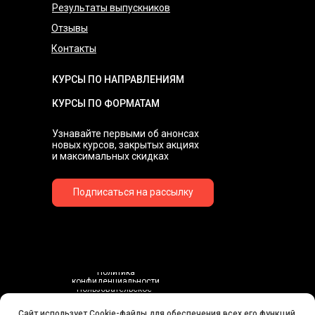
Результаты выпускников
Отзывы
Контакты
КУРСЫ ПО НАПРАВЛЕНИЯМ
КУРСЫ ПО ФОРМАТАМ
Узнавайте первыми об анонсах
новых курсов, закрытых акциях
и максимальных скидках
Подписаться на рассылку
Политика
конфиденциальности
Пользовательское
соглашение
Договор-оферта
Сайт использует Cookie-файлы для обеспечения всех его функций.