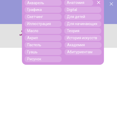
Анатомия
Акварель
У нас День Рождения! Всем скидки на обучение!
Поиск
Графика
Digital
Подробнее
Скетчинг
Для детей
Иллюстрация
Для начинающих
Масло
Теория
Поиск
Акрил
История искусств
Пастель
Академия
Гуашь
Абитуриентам
Рисунок