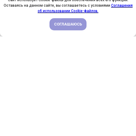
Сайт использует Cookie-файлы для обеспечения всех его функций.
Оставаясь на данном сайте, вы соглашаетесь с условиями
Соглашения
У НАС ДЕНЬ РОЖДЕНИЯ! ВСЕМ СКИДКИ НА ОБУЧЕНИЕ!
об использовании Cookie-файлов.
СОГЛАШАЮСЬ
ПОДРОБНЕЕ