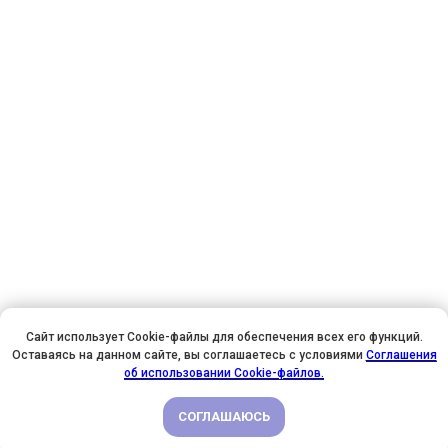
Сайт использует Cookie-файлы для обеспечения всех его функций.
Оставаясь на данном сайте, вы соглашаетесь с условиями
Соглашения
У НАС ДЕНЬ РОЖДЕНИЯ! ВСЕМ СКИДКИ НА ОБУЧЕНИЕ!
об использовании Cookie-файлов.
СОГЛАШАЮСЬ
ПОДРОБНЕЕ