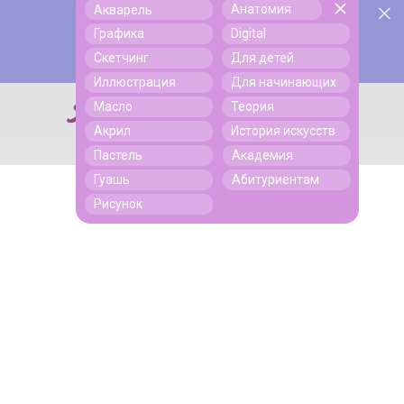
Анатомия
Акварель
У нас День Рождения! Всем скидки на обучение!
Поиск
Графика
Digital
Подробнее
Скетчинг
Для детей
Иллюстрация
Для начинающих
Масло
Теория
Поиск
Акрил
История искусств
Пастель
Академия
Гуашь
Абитуриентам
Рисунок