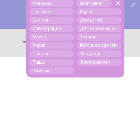
Анатомия
Акварель
У нас День Рождения! Всем скидки на обучение!
Поиск
Графика
Digital
Подробнее
Скетчинг
Для детей
Иллюстрация
Для начинающих
Масло
Теория
Поиск
Акрил
История искусств
Пастель
Академия
Гуашь
Абитуриентам
Рисунок