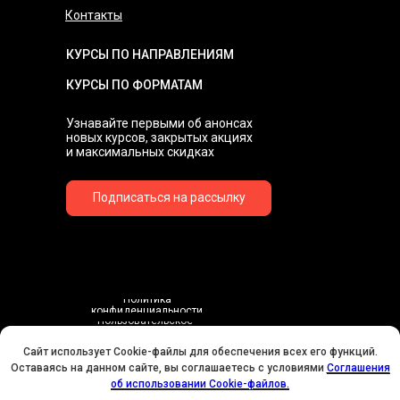
Контакты
КУРСЫ ПО НАПРАВЛЕНИЯМ
КУРСЫ ПО ФОРМАТАМ
Узнавайте первыми об анонсах
новых курсов, закрытых акциях
и максимальных скидках
Подписаться на рассылку
Политика
конфиденциальности
Пользовательское
соглашение
Договор-оферта
Сайт использует Cookie-файлы для обеспечения всех его функций.
Соглашения об использовании Cookie-файлов
Оставаясь на данном сайте, вы соглашаетесь с условиями
Соглашения
У НАС ДЕНЬ РОЖДЕНИЯ! ВСЕМ СКИДКИ НА ОБУЧЕНИЕ!
об использовании Cookie-файлов.
Согласие на обработку персональных данных