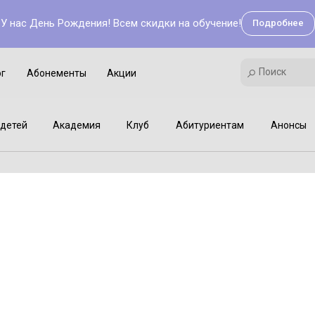
У нас День Рождения! Всем скидки на обучение!
Подробнее
Поиск
Академия
Клуб
Мастер-классы
Поиск
ог
Абонементы
Акции
детей
Академия
Клуб
Абитуриентам
Анонсы