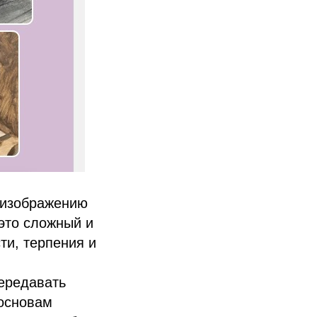
 изображению
это сложный и
ти, терпения и
ередавать
 основам