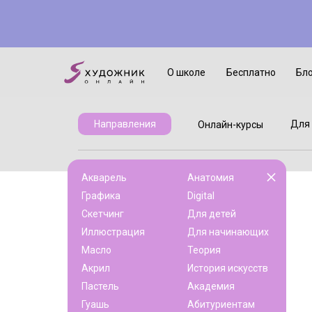
Онлайн-курсы
Для детей
О школе
Бесплатно
Бл
Для 
Направления
Онлайн-курсы
Акварель
Анатомия
Графика
Digital
Скетчинг
Для детей
Иллюстрация
Для начинающих
Масло
Теория
Акрил
История искусств
Пастель
Академия
Гуашь
Абитуриентам