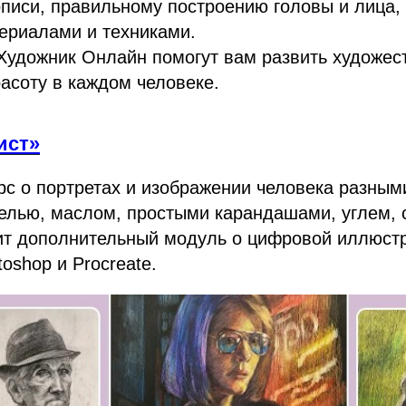
писи, правильному построению головы и лица, 
ериалами и техниками.
Художник Онлайн помогут вам развить художес
расоту в каждом человеке.
ист»
рс о портретах и изображении человека разны
елью, маслом, простыми карандашами, углем, 
ит дополнительный модуль о цифровой иллюстр
oshop и Procreate.