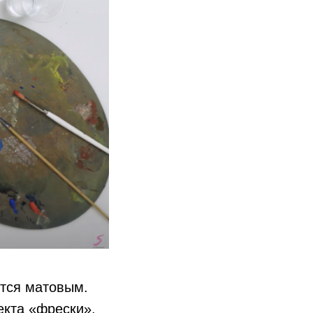
ится матовым.
екта «фрески».