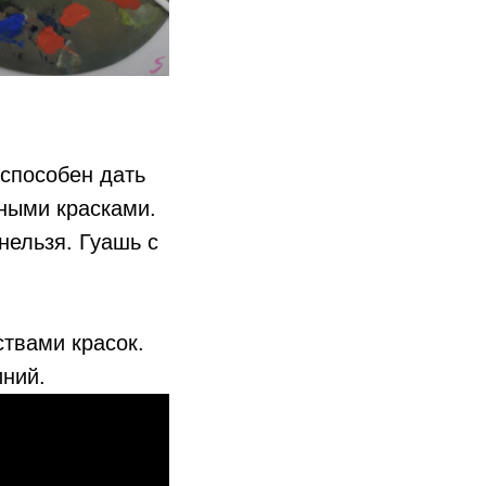
 способен дать
яными красками.
нельзя. Гуашь с
твами красок.
иний.