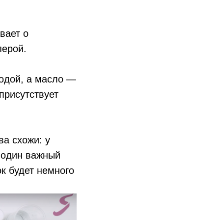
вает о
перой.
водой, а масло —
 присутствует
ва схожи: у
ь один важный
к будет немного