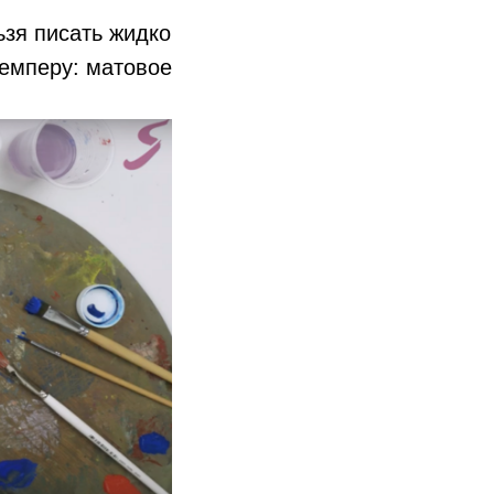
ьзя писать жидко
темперу: матовое