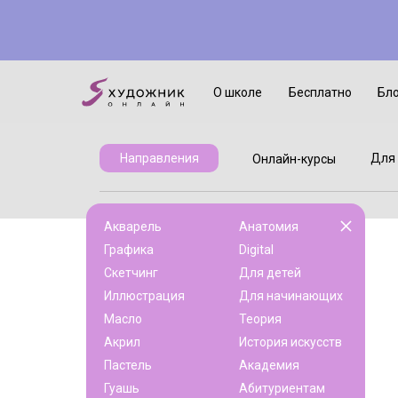
Онлайн-курсы
Для детей
О школе
Бесплатно
Бл
Для 
Направления
Онлайн-курсы
Акварель
Анатомия
Графика
Digital
Скетчинг
Для детей
Иллюстрация
Для начинающих
Масло
Теория
Акрил
История искусств
Пастель
Академия
Гуашь
Абитуриентам