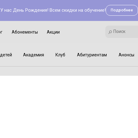
У нас День Рождения! Всем скидки на обучение!
Подробнее
Поиск
Академия
Клуб
Мастер-классы
Поиск
ог
Абонементы
Акции
детей
Академия
Клуб
Абитуриентам
Анонсы