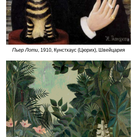
Пьер Лоти
, 1910, Кунстхаус (Цюрих), Швейцария