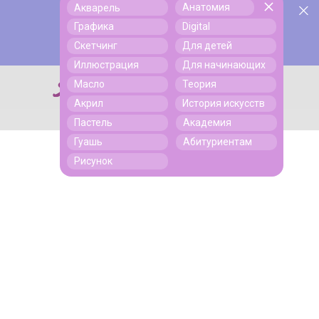
Анатомия
Акварель
У нас День Рождения! Всем скидки на обучение!
Поиск
Графика
Digital
Подробнее
Скетчинг
Для детей
Иллюстрация
Для начинающих
Масло
Теория
Поиск
Акрил
История искусств
Пастель
Академия
Гуашь
Абитуриентам
Рисунок