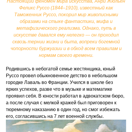
Настоящий феномен мира искусства, Анри Жюльен
Феликс Руссо (1844–1910), известный как
Таможенник Руссо, покорил мир живописными
образами на стыке фантастики, мифа и
метафизического реализма. Однако, путь в
искусстве давался ему нелегко — он проходил
сквозь тернии жизни и быта, вопреки богемной
чопорности буржуазии и в обход всем правилам и
нормам своего времени.
Родившись в небогатой семье жестянщика, юный
Руссо провел обыкновенное детство в небольшом
городке Лаваль во Франции. Учился в школе без
ярких успехов, разве что в музыке и математике
проявил себя. В юности работал в адвокатском бюро,
а после случая с мелкой кражей был приговорен к
тюремному наказанию в один год, но смог избежать
его, согласившись на 7 лет военной службы.