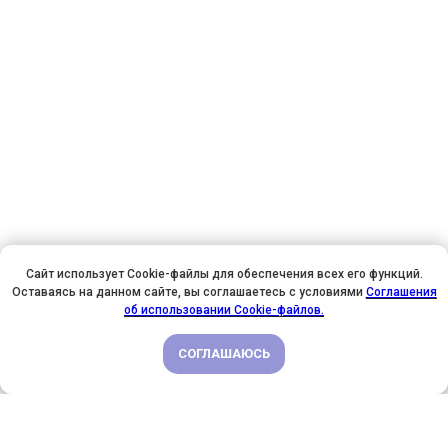
Сайт использует Cookie-файлы для обеспечения всех его функций.
Оставаясь на данном сайте, вы соглашаетесь с условиями
Соглашения
У НАС ДЕНЬ РОЖДЕНИЯ! ВСЕМ СКИДКИ НА ОБУЧЕНИЕ!
об использовании Cookie-файлов.
СОГЛАШАЮСЬ
ПОДРОБНЕЕ