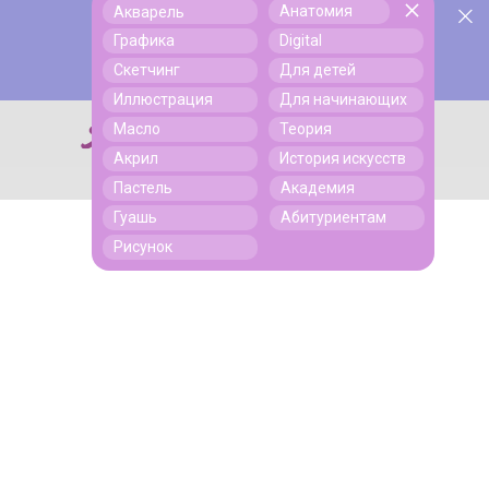
Анатомия
Акварель
У нас День Рождения! Всем скидки на обучение!
Поиск
Графика
Digital
Подробнее
Скетчинг
Для детей
Иллюстрация
Для начинающих
Масло
Теория
Поиск
Акрил
История искусств
Пастель
Академия
Гуашь
Абитуриентам
Рисунок