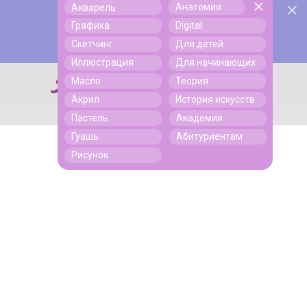
Анатомия
Акварель
У нас День Рождения! Всем скидки на обучение!
Поиск
Графика
Digital
Подробнее
Скетчинг
Для детей
Иллюстрация
Для начинающих
Масло
Теория
Поиск
Акрил
История искусств
Пастель
Академия
Гуашь
Абитуриентам
Рисунок