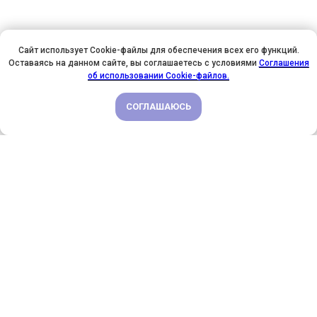
Сайт использует Cookie-файлы для обеспечения всех его функций.
Оставаясь на данном сайте, вы соглашаетесь с условиями
Соглашения
У НАС ДЕНЬ РОЖДЕНИЯ! ВСЕМ СКИДКИ НА ОБУЧЕНИЕ!
об использовании Cookie-файлов.
СОГЛАШАЮСЬ
ПОДРОБНЕЕ