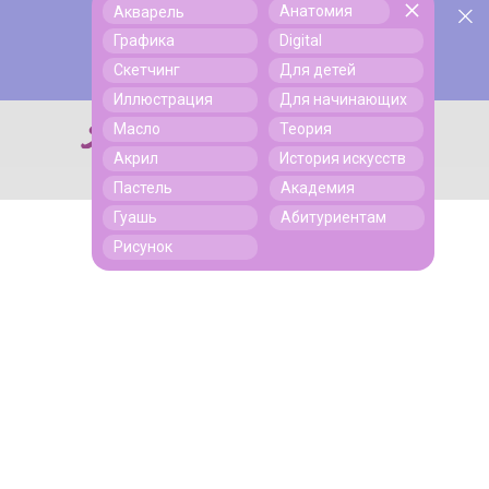
Анатомия
Акварель
У нас День Рождения! Всем скидки на обучение!
Поиск
Графика
Digital
Подробнее
Скетчинг
Для детей
Иллюстрация
Для начинающих
Масло
Теория
Поиск
Акрил
История искусств
Пастель
Академия
Гуашь
Абитуриентам
Рисунок