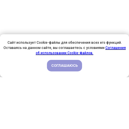
Сайт использует Cookie-файлы для обеспечения всех его функций.
Оставаясь на данном сайте, вы соглашаетесь с условиями
Соглашения
У НАС ДЕНЬ РОЖДЕНИЯ! ВСЕМ СКИДКИ НА ОБУЧЕНИЕ!
об использовании Cookie-файлов.
СОГЛАШАЮСЬ
ПОДРОБНЕЕ