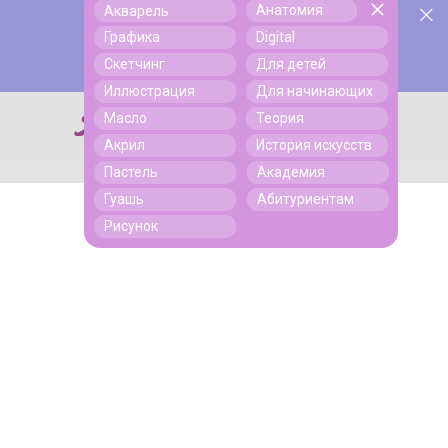
Анатомия
Акварель
У нас День Рождения! Всем скидки на обучение!
Поиск
Графика
Digital
Подробнее
Скетчинг
Для детей
Иллюстрация
Для начинающих
Масло
Теория
Поиск
Акрил
История искусств
Пастель
Академия
Гуашь
Абитуриентам
Рисунок