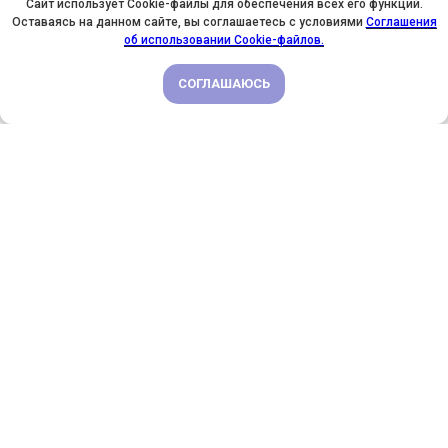
Сайт использует Cookie-файлы для обеспечения всех его функций.
Оставаясь на данном сайте, вы соглашаетесь с условиями
Соглашения
У НАС ДЕНЬ РОЖДЕНИЯ! ВСЕМ СКИДКИ НА ОБУЧЕНИЕ!
об использовании Cookie-файлов.
СОГЛАШАЮСЬ
ПОДРОБНЕЕ