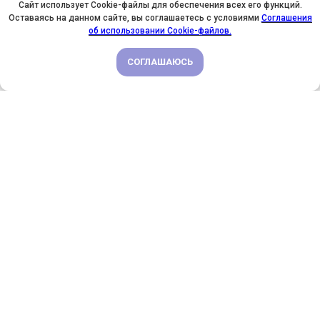
Сайт использует Cookie-файлы для обеспечения всех его функций.
Оставаясь на данном сайте, вы соглашаетесь с условиями
Соглашения
У НАС ДЕНЬ РОЖДЕНИЯ! ВСЕМ СКИДКИ НА ОБУЧЕНИЕ!
об использовании Cookie-файлов.
СОГЛАШАЮСЬ
ПОДРОБНЕЕ