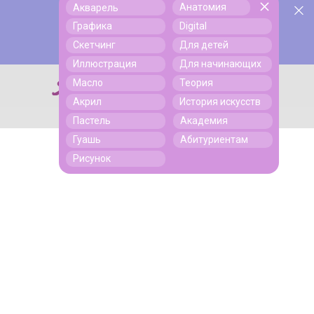
Анатомия
Акварель
У нас День Рождения! Всем скидки на обучение!
Поиск
Графика
Digital
Подробнее
Скетчинг
Для детей
Иллюстрация
Для начинающих
Масло
Теория
Поиск
Акрил
История искусств
Пастель
Академия
Гуашь
Абитуриентам
Рисунок