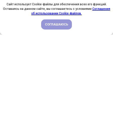
Сайт использует Cookie-файлы для обеспечения всех его функций.
Оставаясь на данном сайте, вы соглашаетесь с условиями
Соглашения
У НАС ДЕНЬ РОЖДЕНИЯ! ВСЕМ СКИДКИ НА ОБУЧЕНИЕ!
об использовании Cookie-файлов.
СОГЛАШАЮСЬ
ПОДРОБНЕЕ
Давайте дружить в соцсетях
Регулярно публикуем анонсы курсов,