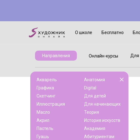
Онлайн-курсы
Для детей
О школе
Бесплатно
Бл
Для 
Направления
Онлайн-курсы
Акварель
Анатомия
Графика
Digital
Скетчинг
Для детей
Иллюстрация
Для начинающих
Масло
Теория
Акрил
История искусств
Пастель
Академия
Гуашь
Абитуриентам