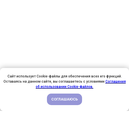
Сайт использует Cookie-файлы для обеспечения всех его функций.
Оставаясь на данном сайте, вы соглашаетесь с условиями
Соглашения
У НАС ДЕНЬ РОЖДЕНИЯ! ВСЕМ СКИДКИ НА ОБУЧЕНИЕ!
об использовании Cookie-файлов.
СОГЛАШАЮСЬ
ПОДРОБНЕЕ