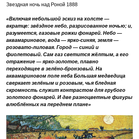
Звездная ночь над Роной 1888
«Включая небольшой эскиз на холсте —
вкратце: звёздное небо, разрисованное ночью; и,
разумеется, газовые рожки фонарей. Небо —
аквамариновое, вода — ярко-синяя, земля —
розовато-лиловая. Город — синий и
фиолетовый. Сам газ светится жёлтым, а его
отражение — ярко-золотое, плавно
переходящее в зелёно-бронзовый. На
аквамариновом поле неба Большая медведица
сверкает зелёным и розовым, чья бледная
скромность служит контрастом для грубого
золотого фонарей. И две разноцветные фигуры
влюблённых на переднем плане»