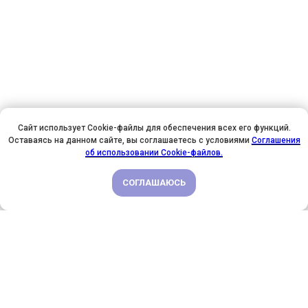
Сайт использует Cookie-файлы для обеспечения всех его функций.
Оставаясь на данном сайте, вы соглашаетесь с условиями
Соглашения
У НАС ДЕНЬ РОЖДЕНИЯ! ВСЕМ СКИДКИ НА ОБУЧЕНИЕ!
об использовании Cookie-файлов.
СОГЛАШАЮСЬ
ПОДРОБНЕЕ