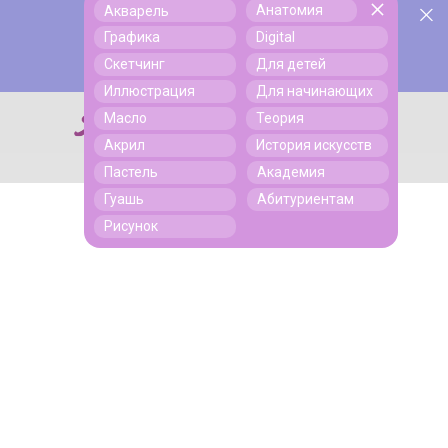
Анатомия
Акварель
У нас День Рождения! Всем скидки на обучение!
Поиск
Графика
Digital
Подробнее
Скетчинг
Для детей
Иллюстрация
Для начинающих
Масло
Теория
Поиск
Акрил
История искусств
Пастель
Академия
Гуашь
Абитуриентам
Рисунок