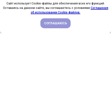
Сайт использует Cookie-файлы для обеспечения всех его функций.
Оставаясь на данном сайте, вы соглашаетесь с условиями
Соглашения
У НАС ДЕНЬ РОЖДЕНИЯ! ВСЕМ СКИДКИ НА ОБУЧЕНИЕ!
об использовании Cookie-файлов.
СОГЛАШАЮСЬ
ПОДРОБНЕЕ