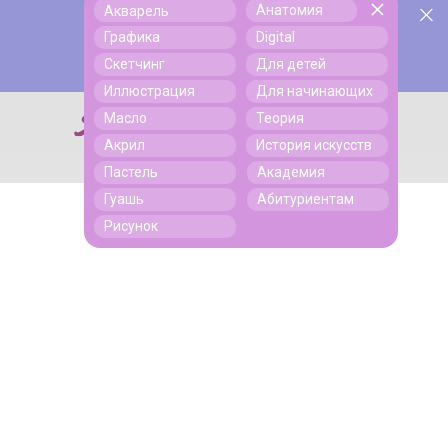
Анатомия
Акварель
У нас День Рождения! Всем скидки на обучение!
Поиск
Графика
Digital
Подробнее
Скетчинг
Для детей
Иллюстрация
Для начинающих
Масло
Теория
Поиск
Акрил
История искусств
Пастель
Академия
Гуашь
Абитуриентам
Рисунок