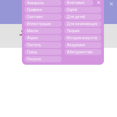
Анатомия
Акварель
У нас День Рождения! Всем скидки на обучение!
Поиск
Графика
Digital
Подробнее
Скетчинг
Для детей
Иллюстрация
Для начинающих
Масло
Теория
Поиск
Акрил
История искусств
Пастель
Академия
Гуашь
Абитуриентам
Рисунок