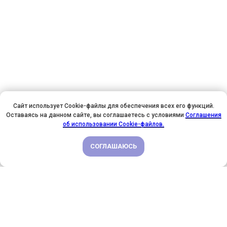
Сайт использует Cookie-файлы для обеспечения всех его функций.
Оставаясь на данном сайте, вы соглашаетесь с условиями
Соглашения
У НАС ДЕНЬ РОЖДЕНИЯ! ВСЕМ СКИДКИ НА ОБУЧЕНИЕ!
об использовании Cookie-файлов.
СОГЛАШАЮСЬ
ПОДРОБНЕЕ