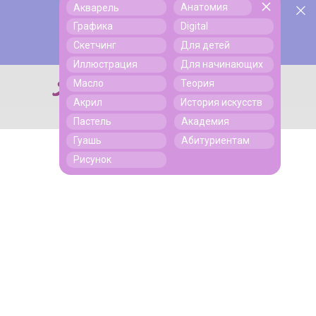
Анатомия
Акварель
У нас День Рождения! Всем скидки на обучение!
Поиск
Графика
Digital
Подробнее
Скетчинг
Для детей
Иллюстрация
Для начинающих
Масло
Теория
Поиск
Акрил
История искусств
Пастель
Академия
Гуашь
Абитуриентам
Рисунок