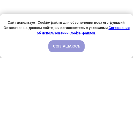
Сайт использует Cookie-файлы для обеспечения всех его функций.
Оставаясь на данном сайте, вы соглашаетесь с условиями
Соглашения
У НАС ДЕНЬ РОЖДЕНИЯ! ВСЕМ СКИДКИ НА ОБУЧЕНИЕ!
об использовании Cookie-файлов.
СОГЛАШАЮСЬ
ПОДРОБНЕЕ
Давайте дружить в соцсетях