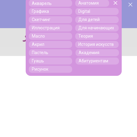
Анатомия
Акварель
У нас День Рождения! Всем скидки на обучение!
Поиск
Графика
Digital
Подробнее
Скетчинг
Для детей
Иллюстрация
Для начинающих
Масло
Теория
Поиск
Акрил
История искусств
Пастель
Академия
Гуашь
Абитуриентам
Рисунок