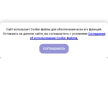
Сайт использует Cookie-файлы для обеспечения всех его функций.
Оставаясь на данном сайте, вы соглашаетесь с условиями
Соглашения
У НАС ДЕНЬ РОЖДЕНИЯ! ВСЕМ СКИДКИ НА ОБУЧЕНИЕ!
об использовании Cookie-файлов.
СОГЛАШАЮСЬ
ПОДРОБНЕЕ