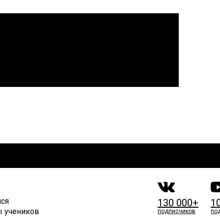
мся
130 000+
1
ы учеников
подписчиков
по