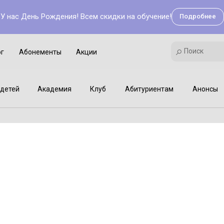
У нас День Рождения! Всем скидки на обучение!
Подробнее
Поиск
Академия
Клуб
Мастер-классы
Поиск
ог
Абонементы
Акции
детей
Академия
Клуб
Абитуриентам
Анонсы