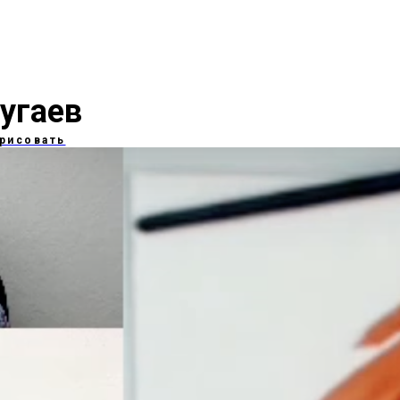
угаев
арисовать