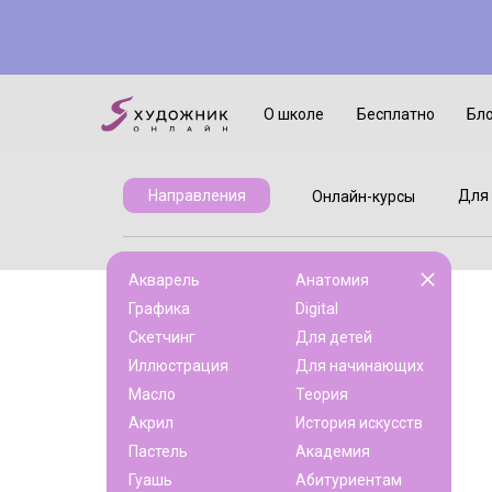
Онлайн-курсы
Для детей
О школе
Бесплатно
Бл
Для 
Направления
Онлайн-курсы
Акварель
Анатомия
Графика
Digital
Скетчинг
Для детей
Иллюстрация
Для начинающих
Масло
Теория
Акрил
История искусств
Пастель
Академия
Гуашь
Абитуриентам