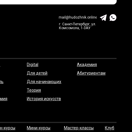
mail@hudozhnik.online
г. Санкт-Петербург, ул.
Комсомола, 1-3АУ
о
Digital
Академия
Для детей
Абитуриентам
ль
Для начинающих
Теория
мия
История искусств
н-курсы
Мини-курсы
Мастер-классы
Клуб