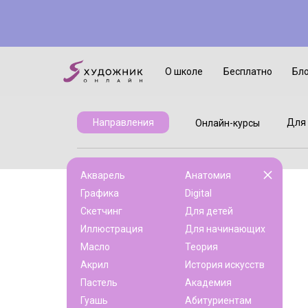
Онлайн-курсы
Для детей
О школе
Бесплатно
Бл
Для 
Направления
Онлайн-курсы
Акварель
Анатомия
Графика
Digital
Скетчинг
Для детей
Иллюстрация
Для начинающих
Масло
Теория
Акрил
История искусств
Пастель
Академия
Гуашь
Абитуриентам