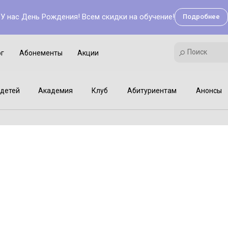
У нас День Рождения! Всем скидки на обучение!
Подробнее
Поиск
Академия
Клуб
Мастер-классы
Поиск
ог
Абонементы
Акции
детей
Академия
Клуб
Абитуриентам
Анонсы