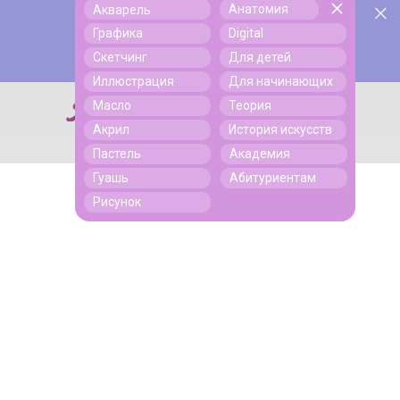
Анатомия
Акварель
У нас День Рождения! Всем скидки на обучение!
Поиск
Графика
Digital
Подробнее
Скетчинг
Для детей
Иллюстрация
Для начинающих
Масло
Теория
Поиск
Акрил
История искусств
Пастель
Академия
Гуашь
Абитуриентам
Рисунок