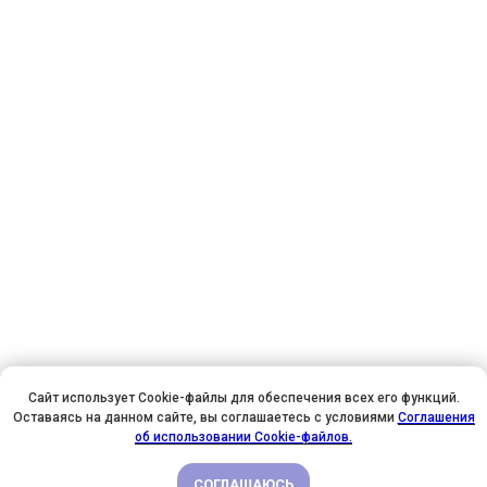
Сайт использует Cookie-файлы для обеспечения всех его функций.
Оставаясь на данном сайте, вы соглашаетесь с условиями
Соглашения
У НАС ДЕНЬ РОЖДЕНИЯ! ВСЕМ СКИДКИ НА ОБУЧЕНИЕ!
об использовании Cookie-файлов.
СОГЛАШАЮСЬ
ПОДРОБНЕЕ