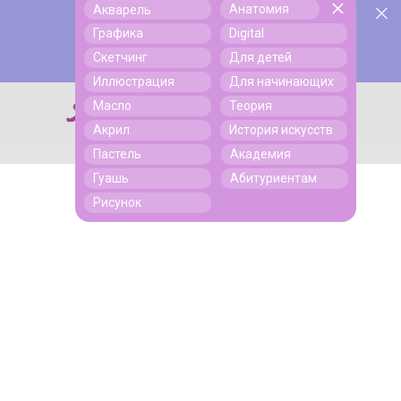
Анатомия
Акварель
У нас День Рождения! Всем скидки на обучение!
Поиск
Графика
Digital
Подробнее
Скетчинг
Для детей
Иллюстрация
Для начинающих
Масло
Теория
Поиск
Акрил
История искусств
Пастель
Академия
Гуашь
Абитуриентам
Рисунок