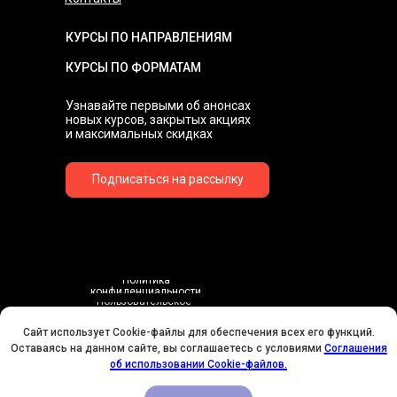
КУРСЫ ПО НАПРАВЛЕНИЯМ
КУРСЫ ПО ФОРМАТАМ
Узнавайте первыми об анонсах
новых курсов, закрытых акциях
и максимальных скидках
Подписаться на рассылку
Политика
конфиденциальности
Пользовательское
соглашение
Договор-оферта
Сайт использует Cookie-файлы для обеспечения всех его функций.
Соглашения об использовании Cookie-файлов
Оставаясь на данном сайте, вы соглашаетесь с условиями
Соглашения
У НАС ДЕНЬ РОЖДЕНИЯ! ВСЕМ СКИДКИ НА ОБУЧЕНИЕ!
об использовании Cookie-файлов.
Согласие на обработку персональных данных
© 2016-2026 Школа «Художник Онлайн» -