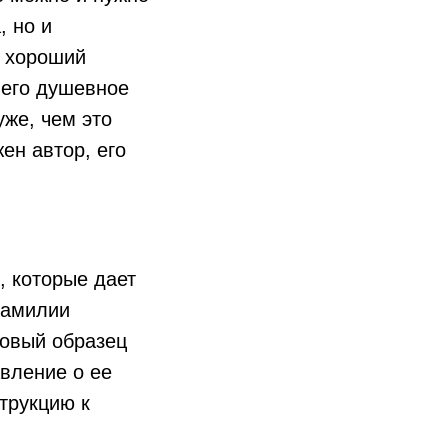
, но и
, хороший
и его душевное
уже, чем это
ен автор, его
, которые дает
фамилии
совый образец
вление о ее
трукцию к