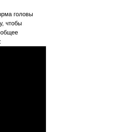
орма головы
у, чтобы
м общее
: