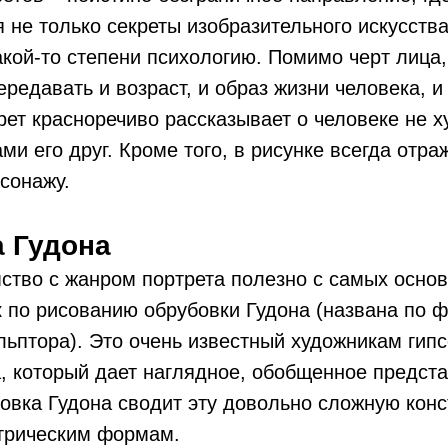
я не только секреты изобразительного искусства
акой-то степени психологию. Помимо черт лица
ередавать и возраст, и образ жизни человека, 
рет красноречиво рассказывает о человеке не х
и его друг. Кроме того, в рисунке всегда отраж
сонажу.
 Гудона
ство с жанром портрета полезно с самых основ
 по рисованию обрубовки Гудона (названа по 
льптора). Это очень известный художникам гип
, который дает наглядное, обобщенное предста
овка Гудона сводит эту довольно сложную конс
трическим формам.