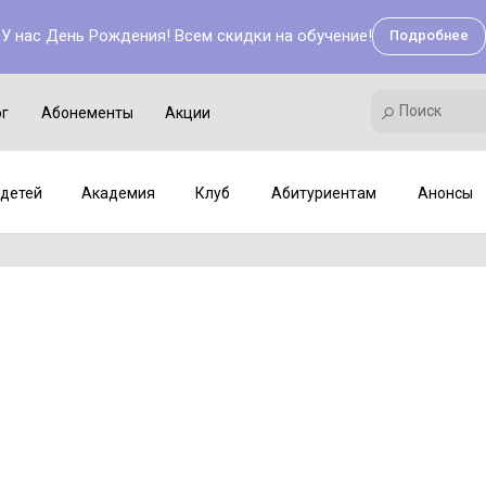
У нас День Рождения! Всем скидки на обучение!
Подробнее
Поиск
Академия
Клуб
Мастер-классы
Поиск
ог
Абонементы
Акции
детей
Академия
Клуб
Абитуриентам
Анонсы