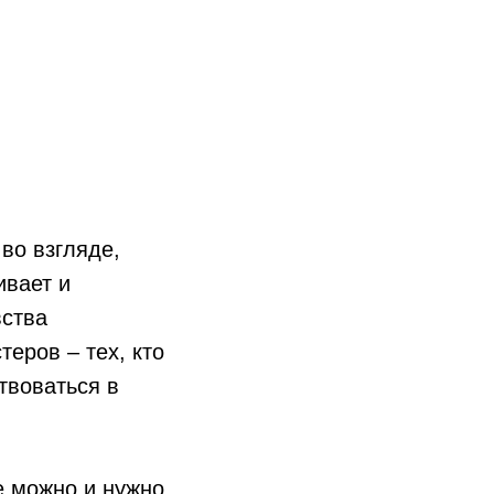
 во взгляде,
ивает и
вства
еров – тех, кто
твоваться в
е можно и нужно