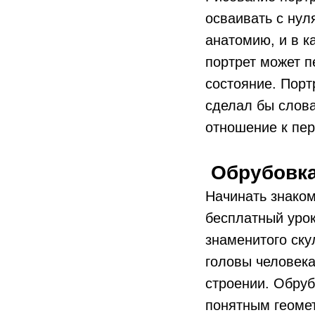
осваивать с нул
анатомию, и в к
портрет может п
состояние. Порт
сделал бы словам
отношение к пер
Обрубовка
Начинать знаком
бесплатный урок
знаменитого ску
головы человека
строении. Обруб
понятным геоме