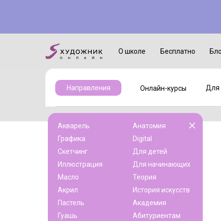
Онлайн-курсы
Для детей
О школе
Бесплатно
Бл
Для 
Направления
Онлайн-курсы
Акварель
Анатомия
Графика
Digital
Скетчинг
Для детей
Иллюстрация
Для начинающих
Масло
Теория
Акрил
История искусств
Пастель
Академия
Гуашь
Абитуриентам