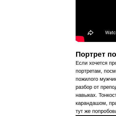
Портрет п
Если хочется п
портретам, посм
пожилого мужчин
разбор от преп
навыках. Тонкос
карандашом, пра
тут же попробов