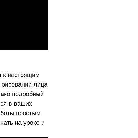
я к настоящим
о рисовании лица
нако подробный
ся в ваших
аботы простым
нать на уроке и