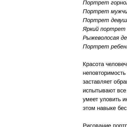
Портрет горно
Портрет мужч
Портрет девуш
Яркий портрет 
Рыжеволосая д
Портрет ребен
Красота человеч
неповторимость 
заставляет обра
испытывают все 
умеет уловить и
этом навыке бес
Рисование портр