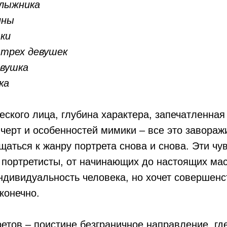
лыжника
ины
ки
трех девушек
евушка
ка
еского лица, глубина характера, запечатленная
черт и особенностей мимики – все это завораж
щаться к жанру портрета снова и снова. Эти чу
портретисты, от начинающих до настоящих маст
ндивидуальность человека, но хочет совершенс
конечно.
етов – поистине безграничное направление, гд