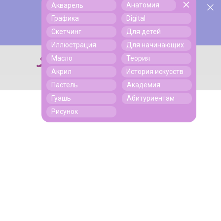
Анатомия
Акварель
У нас День Рождения! Всем скидки на обучение!
Поиск
Графика
Digital
Подробнее
Скетчинг
Для детей
Иллюстрация
Для начинающих
Масло
Теория
Поиск
Акрил
История искусств
Пастель
Академия
Гуашь
Абитуриентам
Рисунок