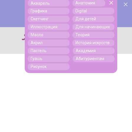
Анатомия
Акварель
У нас День Рождения! Всем скидки на обучение!
Поиск
Графика
Digital
Подробнее
Скетчинг
Для детей
Иллюстрация
Для начинающих
Масло
Теория
Поиск
Акрил
История искусств
Пастель
Академия
Гуашь
Абитуриентам
Рисунок