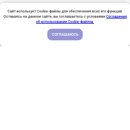
Сайт использует Cookie-файлы для обеспечения всех его функций.
Оставаясь на данном сайте, вы соглашаетесь с условиями
Соглашения
У НАС ДЕНЬ РОЖДЕНИЯ! ВСЕМ СКИДКИ НА ОБУЧЕНИЕ!
об использовании Cookie-файлов.
СОГЛАШАЮСЬ
ПОДРОБНЕЕ