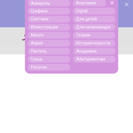
Анатомия
Акварель
У нас День Рождения! Всем скидки на обучение!
Поиск
Графика
Digital
Подробнее
Скетчинг
Для детей
Иллюстрация
Для начинающих
Масло
Теория
Поиск
Акрил
История искусств
Пастель
Академия
Гуашь
Абитуриентам
Рисунок