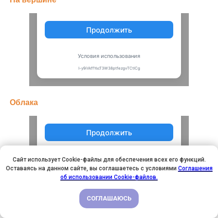
Облака
Сайт использует Cookie-файлы для обеспечения всех его функций.
Оставаясь на данном сайте, вы соглашаетесь с условиями
Соглашения
У НАС ДЕНЬ РОЖДЕНИЯ! ВСЕМ СКИДКИ НА ОБУЧЕНИЕ!
об использовании Cookie-файлов.
СОГЛАШАЮСЬ
ПОДРОБНЕЕ
Уроки скетчинга