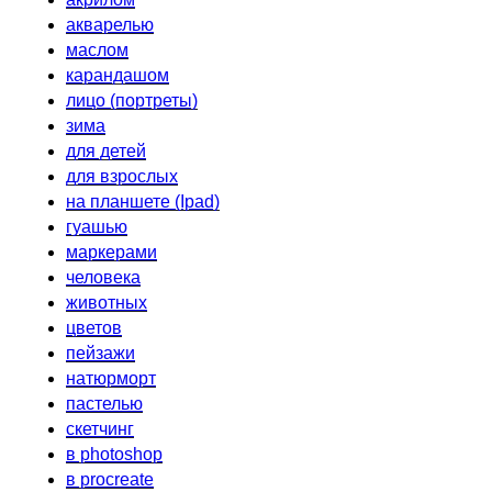
акварелью
маслом
карандашом
лицо (портреты)
зима
для детей
для взрослых
на планшете (Ipad)
гуашью
маркерами
человека
животных
цветов
пейзажи
натюрморт
пастелью
скетчинг
в photoshop
в procreate