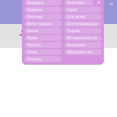
Анатомия
Акварель
У нас День Рождения! Всем скидки на обучение!
Поиск
Графика
Digital
Подробнее
Скетчинг
Для детей
Иллюстрация
Для начинающих
Масло
Теория
Поиск
Акрил
История искусств
Пастель
Академия
Гуашь
Абитуриентам
Рисунок