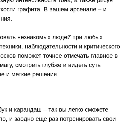
зную интенсивность тона, а также рисуя
кости графита. В вашем арсенале – и
иния.
овать незнакомых людей̆ при любых
техники, наблюдательности и критического
осков поможет точнее отмечать главное в
магу, смотреть глубже и видеть суть
е и меткие решения.
бук и карандаш – так вы легко сможете
ило, и заодно еще раз потренировать свои