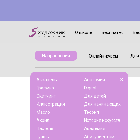
Онлайн-курсы
Для детей
О школе
Бесплатно
Бл
Для 
Направления
Онлайн-курсы
Акварель
Анатомия
Графика
Digital
Скетчинг
Для детей
Иллюстрация
Для начинающих
Масло
Теория
Акрил
История искусств
Пастель
Академия
Гуашь
Абитуриентам