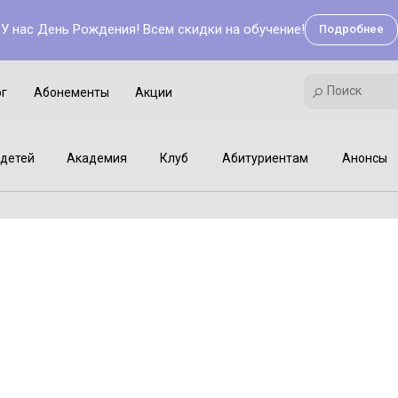
У нас День Рождения! Всем скидки на обучение!
Подробнее
Поиск
Академия
Клуб
Мастер-классы
Поиск
ог
Абонементы
Акции
детей
Академия
Клуб
Абитуриентам
Анонсы