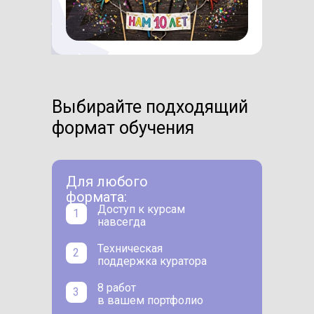
Выбирайте подходящий
формат обучения
Для любого
формата:
Доступ к курсам
1
навсегда
Техническая
2
поддержка куратора
8 работ
3
в вашем портфолио