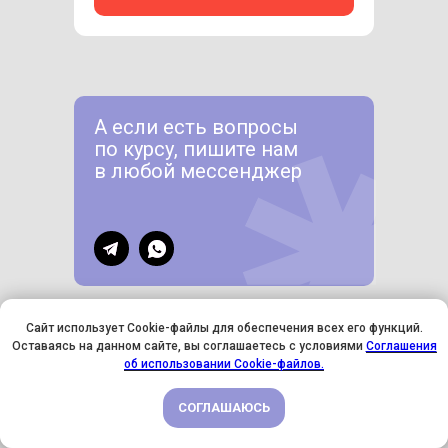
А если есть вопросы
по курсу, пишите нам
в любой мессенджер
Сайт использует Cookie-файлы для обеспечения всех его функций.
Оставаясь на данном сайте, вы соглашаетесь с условиями
Соглашения
У НАС ДЕНЬ РОЖДЕНИЯ! ВСЕМ СКИДКИ НА ОБУЧЕНИЕ!
об использовании Cookie-файлов.
Отзывы наших
СОГЛАШАЮСЬ
ПОДРОБНЕЕ
учеников