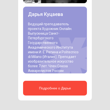
Дарья Куцаева
Ведущий преподаватель
проекта Художник Онлайн.
Выпускница Санкт-
Петербургского
Государственного
Академического Института
имени И. Е. Репина и Politecnico
di Milano (Италия). Преподает
изобразительное искусство
более 7 лет. Член Союза
Акварелистов России.
Подробнее о Дарье