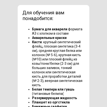
Для обучения вам
понадобится:
Бумага для акварели
формата
А3 с хлопком в составе
Акварельные краски
Кисти
: крупный синтетический
флейц, плоская синтетика (3-4
см), средняя круглая белка или
колонок (№ 5-6), крупная кисть
(№10) или плоский флейц из
козы/пони/белки (2-3 см) для
больших заливок, тонкий
колонок или синтетическая
кисть для проработки деталей
(№ 2-3), веерная синтетическая
кисть.
Белая темпера или гуашь
(титановые белила(
Резервирующая жидкость
Планшет из оргстекла
Бумажные салфетки